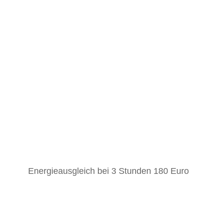
Ganzheitliche Verhaltensberatung
Systemische Tieraufstellung
Energieausgleich bei 3 Stunden 180 Euro